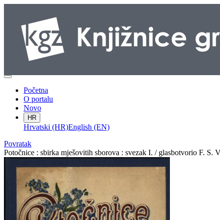
Početna
O portalu
Novo
HR
Hrvatski (HR)
English (EN)
Povratak
Potočnice : sbirka mješovitih sborova : svezak I. / glasbotvorio F. S. V