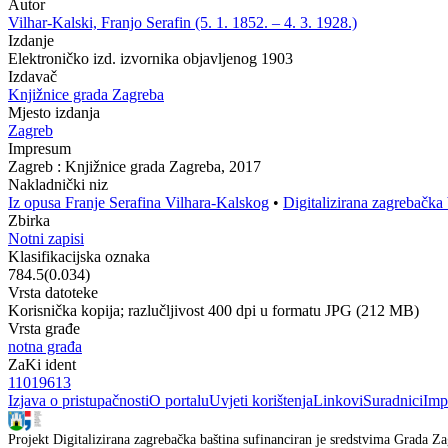
Autor
Vilhar-Kalski, Franjo Serafin (5. 1. 1852. – 4. 3. 1928.)
Izdanje
Elektroničko izd. izvornika objavljenog 1903
Izdavač
Knjižnice grada Zagreba
Mjesto izdanja
Zagreb
Impresum
Zagreb : Knjižnice grada Zagreba, 2017
Nakladnički niz
Iz opusa Franje Serafina Vilhara-Kalskog
•
Digitalizirana zagrebačka 
Zbirka
Notni zapisi
Klasifikacijska oznaka
784.5(0.034)
Vrsta datoteke
Korisnička kopija; razlučljivost 400 dpi u formatu JPG (212 MB)
Vrsta građe
notna građa
ZaKi ident
11019613
Izjava o pristupačnosti
O portalu
Uvjeti korištenja
Linkovi
Suradnici
Imp
Projekt Digitalizirana zagrebačka baština sufinanciran je sredstvima Grada Za