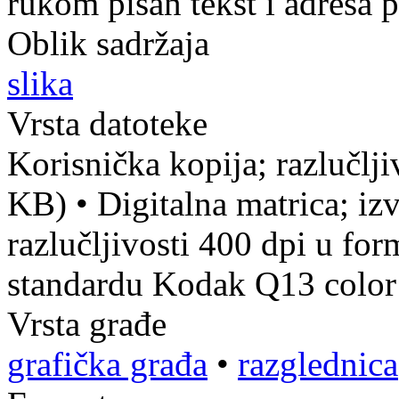
rukom pisan tekst i adresa p
Oblik sadržaja
slika
Vrsta datoteke
Korisnička kopija; razlučlj
KB)
•
Digitalna matrica; izv
razlučljivosti 400 dpi u fo
standardu Kodak Q13 color 
Vrsta građe
grafička građa
•
razglednica