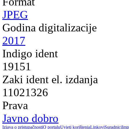
Format
JPEG
Godina digitalizacije
2017
Indigo ident
19151
Zaki ident el. izdanja
11021326
Prava
Javno dobro
Izjava o pristupačnosti
O portalu
Uvjeti korištenja
Linkovi
Suradnici
Imp