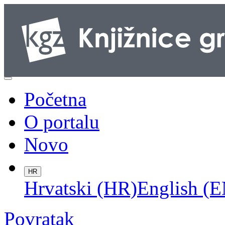
Početna
O portalu
Novo
HR
Hrvatski (HR)
English (E
Povratak