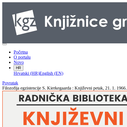
Početna
O portalu
Novo
HR
Hrvatski (HR)
English (EN)
Povratak
Filozofija egzistencije S. Kierkegaarda : Književni petak, 21. 1. 196