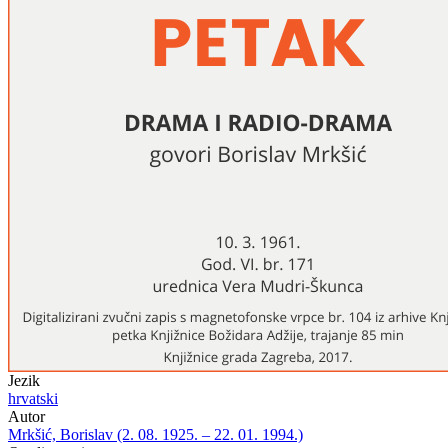
Jezik
hrvatski
Autor
Mrkšić, Borislav (2. 08. 1925. – 22. 01. 1994.)