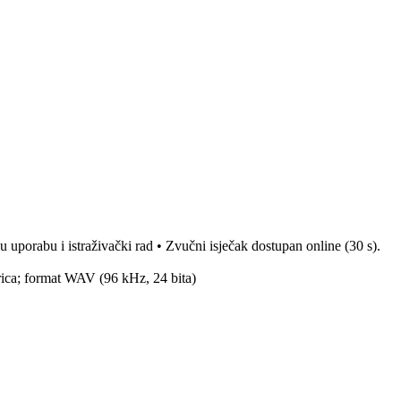
 uporabu i istraživački rad
•
Zvučni isječak dostupan online (30 s).
rica; format WAV (96 kHz, 24 bita)