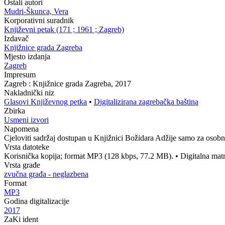
Ostali autori
Mudri-Škunca, Vera
Korporativni suradnik
Književni petak (171 ; 1961 ; Zagreb)
Izdavač
Knjižnice grada Zagreba
Mjesto izdanja
Zagreb
Impresum
Zagreb : Knjižnice grada Zagreba, 2017
Nakladnički niz
Glasovi Književnog petka
•
Digitalizirana zagrebačka baština
Zbirka
Usmeni izvori
Napomena
Cjeloviti sadržaj dostupan u Knjižnici Božidara Adžije samo za osobnu
Vrsta datoteke
Korisnička kopija; format MP3 (128 kbps, 77.2 MB).
•
Digitalna mat
Vrsta građe
zvučna građa - neglazbena
Format
MP3
Godina digitalizacije
2017
ZaKi ident