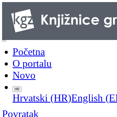
Početna
O portalu
Novo
HR
Hrvatski (HR)
English (E
Povratak