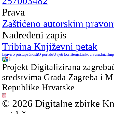
257003482
Prava
Zaštićeno autorskim pravo
Nadređeni zapis
Tribina Književni petak
Izjava o pristupačnosti
O portalu
Uvjeti korištenja
Linkovi
Suradnici
Imp
Projekt Digitalizirana zagreba
sredstvima Grada Zagreba i Min
Republike Hrvatske
© 2026 Digitalne zbirke Kn