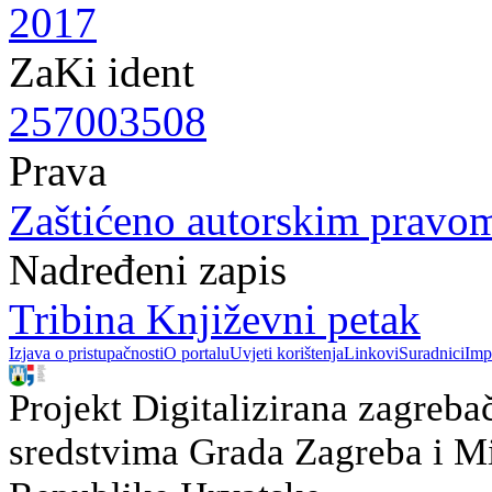
2017
ZaKi ident
257003508
Prava
Zaštićeno autorskim pravo
Nadređeni zapis
Tribina Književni petak
Izjava o pristupačnosti
O portalu
Uvjeti korištenja
Linkovi
Suradnici
Imp
Projekt Digitalizirana zagreba
sredstvima Grada Zagreba i Min