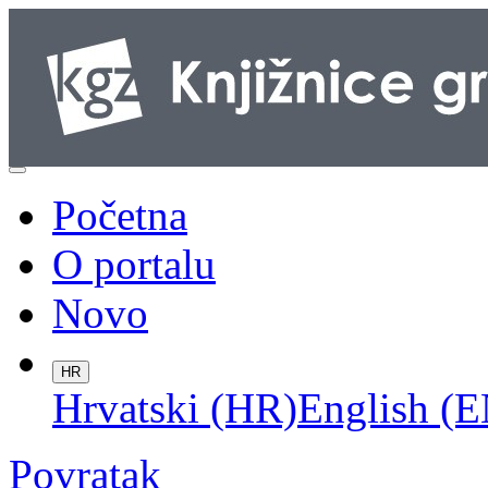
Početna
O portalu
Novo
HR
Hrvatski (HR)
English (E
Povratak