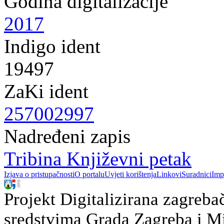
Godina digitalizacije
2017
Indigo ident
19497
ZaKi ident
257002997
Nadređeni zapis
Tribina Književni petak
Izjava o pristupačnosti
O portalu
Uvjeti korištenja
Linkovi
Suradnici
Imp
Projekt Digitalizirana zagreba
sredstvima Grada Zagreba i Min