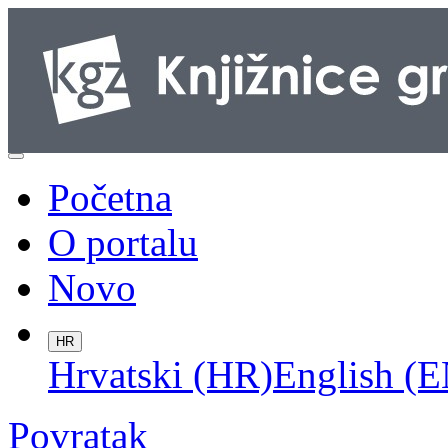
Početna
O portalu
Novo
HR
Hrvatski (HR)
English (E
Povratak