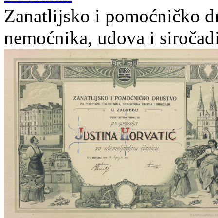
Zanatlijsko i pomoćničko d
nemoćnika, udova i siročad