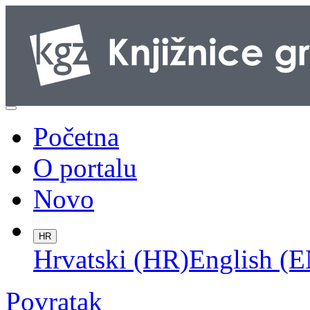
Početna
O portalu
Novo
HR
Hrvatski (HR)
English (E
Povratak