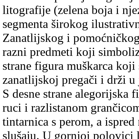
litografije (zelena boja i nj
segmenta širokog ilustrativ
Zanatlijskog i pomoćničkog
razni predmeti koji simbolizi
strane figura muškarca koji
zanatlijskoj pregači i drži 
S desne strane alegorijska f
ruci i razlistanom grančico
tintarnica s perom, a ispred 
slušaju. U gornjoj polovici 