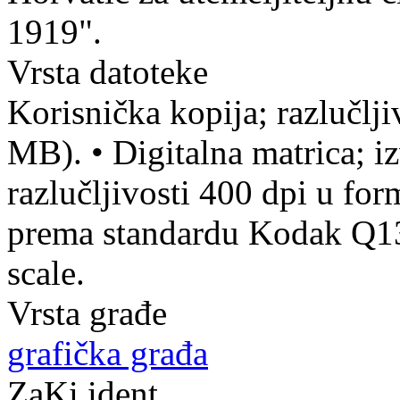
1919".
Vrsta datoteke
Korisnička kopija; razlučlj
MB).
•
Digitalna matrica; iz
razlučljivosti 400 dpi u f
prema standardu Kodak Q13 
scale.
Vrsta građe
grafička građa
ZaKi ident