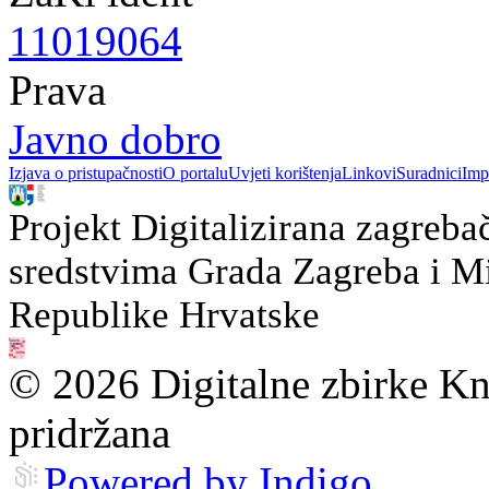
11019064
Prava
Javno dobro
Izjava o pristupačnosti
O portalu
Uvjeti korištenja
Linkovi
Suradnici
Imp
Projekt Digitalizirana zagreba
sredstvima Grada Zagreba i Min
Republike Hrvatske
© 2026 Digitalne zbirke Kn
pridržana
Powered by Indigo