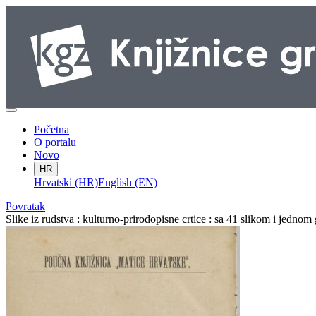
Početna
O portalu
Novo
HR
Hrvatski (HR)
English (EN)
Povratak
Slike iz rudstva : kulturno-prirodopisne crtice : sa 41 slikom i jedno