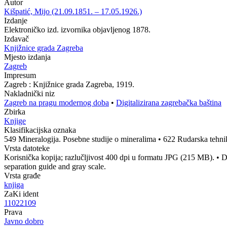
Autor
Kišpatić, Mijo (21.09.1851. – 17.05.1926.)
Izdanje
Elektroničko izd. izvornika objavljenog 1878.
Izdavač
Knjižnice grada Zagreba
Mjesto izdanja
Zagreb
Impresum
Zagreb : Knjižnice grada Zagreba, 1919.
Nakladnički niz
Zagreb na pragu modernog doba
•
Digitalizirana zagrebačka baština
Zbirka
Knjige
Klasifikacijska oznaka
549 Mineralogija. Posebne studije o mineralima
•
622 Rudarska tehnik
Vrsta datoteke
Korisnička kopija; razlučljivost 400 dpi u formatu JPG (215 MB).
•
D
separation guide and gray scale.
Vrsta građe
knjiga
ZaKi ident
11022109
Prava
Javno dobro