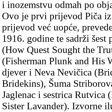
i inozemstvu odmah po objav
Ovo je prvi prijevod Piča i
prijevod već uopće, prevede
1916. godine te sadrži šest 
(How Quest Sought the Trut
(Fisherman Plunk and His 
djever i Neva Nevičica (Br
Bridekins), Šuma Striborova
Jaglenac i sestrica Rutvica 
Sister Lavander). Izvorne i