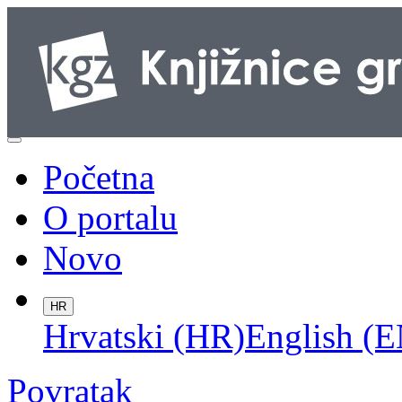
Početna
O portalu
Novo
HR
Hrvatski (HR)
English (E
Povratak