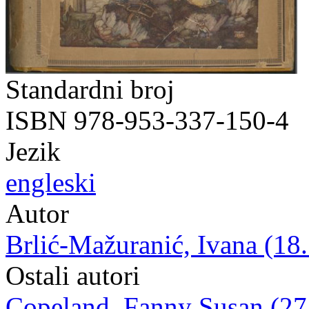
Standardni broj
ISBN 978-953-337-150-4
Jezik
engleski
Autor
Brlić-Mažuranić, Ivana (18.
Ostali autori
Copeland, Fanny Susan (27