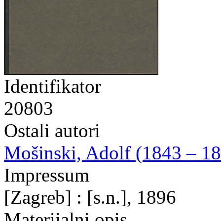
Identifikator
20803
Ostali autori
Mošinski, Adolf (1843 – 18
Impressum
[Zagreb] : [s.n.], 1896
Materijalni opis