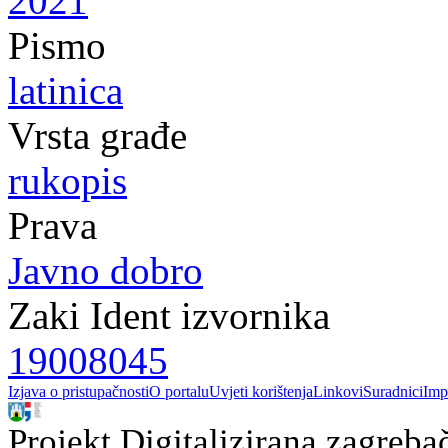
2021
Pismo
latinica
Vrsta građe
rukopis
Prava
Javno dobro
Zaki Ident izvornika
19008045
Izjava o pristupačnosti
O portalu
Uvjeti korištenja
Linkovi
Suradnici
Imp
Projekt Digitalizirana zagreba