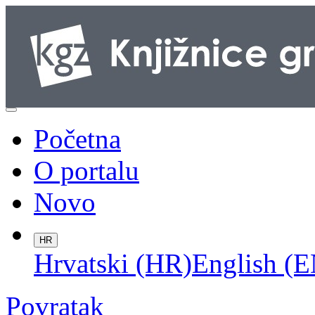
Početna
O portalu
Novo
HR
Hrvatski (HR)
English (E
Povratak