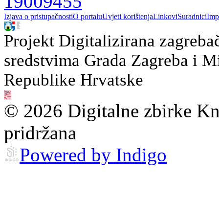
19009455
Izjava o pristupačnosti
O portalu
Uvjeti korištenja
Linkovi
Suradnici
Imp
Projekt Digitalizirana zagreba
sredstvima Grada Zagreba i Min
Republike Hrvatske
© 2026 Digitalne zbirke Kn
pridržana
Powered by Indigo