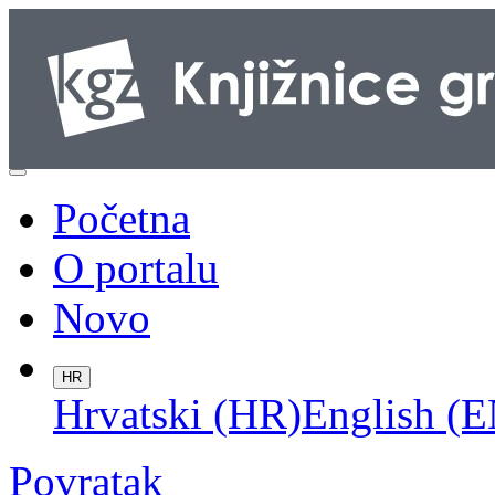
Početna
O portalu
Novo
HR
Hrvatski (HR)
English (E
Povratak