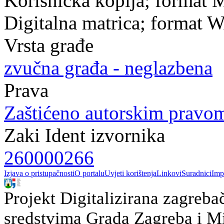
Korisnička kopija; format
Digitalna matrica; format 
Vrsta građe
zvučna građa - neglazbena
Prava
Zaštićeno autorskim pravo
Zaki Ident izvornika
260000266
Izjava o pristupačnosti
O portalu
Uvjeti korištenja
Linkovi
Suradnici
Imp
Projekt Digitalizirana zagreba
sredstvima Grada Zagreba i Min