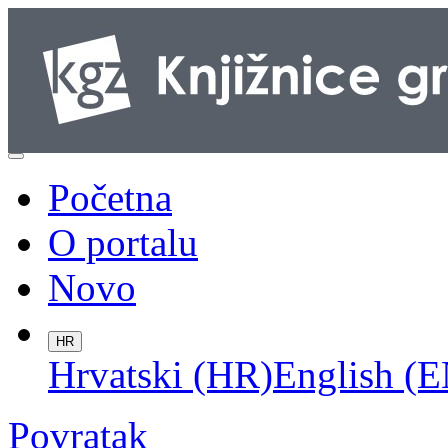
Početna
O portalu
Novo
HR
Hrvatski (HR)
English (E
Povratak