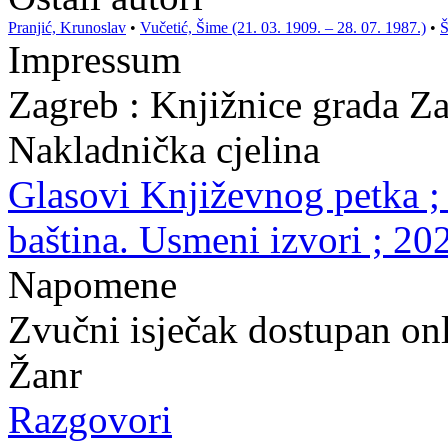
Pranjić, Krunoslav
•
Vučetić, Šime (21. 03. 1909. – 28. 07. 1987.)
•
Š
Impressum
Zagreb : Knjižnice grada Z
Nakladnička cjelina
Glasovi Književnog petka ;
baština. Usmeni izvori ; 20
Napomene
Zvučni isječak dostupan onl
Žanr
Razgovori