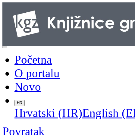
Početna
O portalu
Novo
HR
Hrvatski (HR)
English (E
Povratak