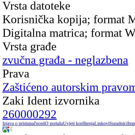
Vrsta datoteke
Korisnička kopija; format
Digitalna matrica; format 
Vrsta građe
zvučna građa - neglazbena
Prava
Zaštićeno autorskim pravo
Zaki Ident izvornika
260000292
Izjava o pristupačnosti
O portalu
Uvjeti korištenja
Linkovi
Suradnici
Imp