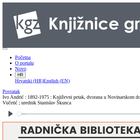
Početna
O portalu
Novo
HR
Hrvatski (HR)
English (EN)
Povratak
Ivo Andrić : 1892-1975 : Književni petak, dvorana u Novinarskom dom
Vučetić ; urednik Stanislav Škunca