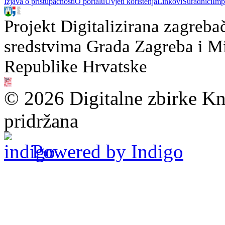
Izjava o pristupačnosti
O portalu
Uvjeti korištenja
Linkovi
Suradnici
Imp
Projekt Digitalizirana zagreba
sredstvima Grada Zagreba i Min
Republike Hrvatske
© 2026 Digitalne zbirke Kn
pridržana
Powered by Indigo