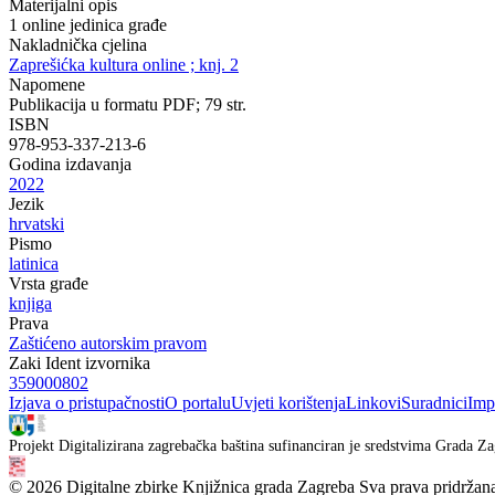
Materijalni opis
1 online jedinica građe
Nakladnička cjelina
Zaprešićka kultura online ; knj. 2
Napomene
Publikacija u formatu PDF; 79 str.
ISBN
978-953-337-213-6
Godina izdavanja
2022
Jezik
hrvatski
Pismo
latinica
Vrsta građe
knjiga
Prava
Zaštićeno autorskim pravom
Zaki Ident izvornika
359000802
Izjava o pristupačnosti
O portalu
Uvjeti korištenja
Linkovi
Suradnici
Imp
Projekt Digitalizirana zagrebačka baština sufinanciran je sredstvima Grada Za
© 2026 Digitalne zbirke Knjižnica grada Zagreba Sva prava pridržan