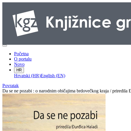
Početna
O portalu
Novo
HR
Hrvatski (HR)
English (EN)
Povratak
Da se ne pozabi : o narodnim običajima brdovečkog kraja / priredila Đu