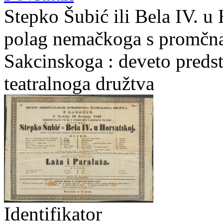
Stepko Šubić ili Bela IV. u
polag nemačkoga s promčna
Sakcinskoga : deveto pred
teatralnoga družtva
Identifikator