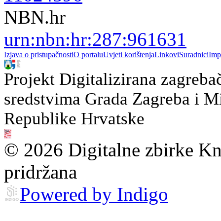
NBN.hr
urn:nbn:hr:287:961631
Izjava o pristupačnosti
O portalu
Uvjeti korištenja
Linkovi
Suradnici
Imp
Projekt Digitalizirana zagreba
sredstvima Grada Zagreba i Min
Republike Hrvatske
© 2026 Digitalne zbirke Kn
pridržana
Powered by Indigo