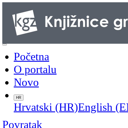
Početna
O portalu
Novo
HR
Hrvatski (HR)
English (E
Povratak