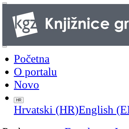
Početna
O portalu
Novo
HR
Hrvatski (HR)
English (E