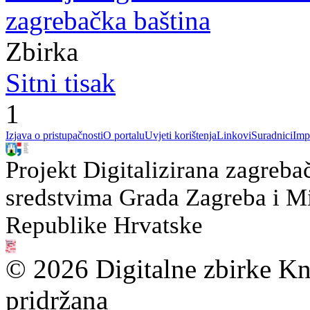
zagrebačka baština
Zbirka
Sitni tisak
1
Izjava o pristupačnosti
O portalu
Uvjeti korištenja
Linkovi
Suradnici
Imp
Projekt Digitalizirana zagreba
sredstvima Grada Zagreba i Min
Republike Hrvatske
© 2026 Digitalne zbirke Kn
pridržana