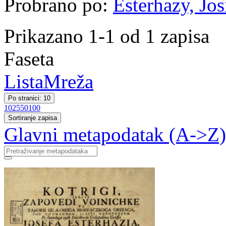
Probrano po:
Esterhazy, Jos
Prikazano 1-1 od 1 zapisa
Faseta
Lista
Mreža
Po stranici: 10
10
25
50
100
Sortiranje zapisa
Glavni metapodatak (A->Z)