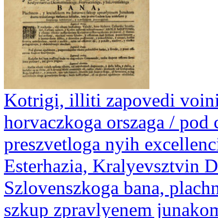
Kotrigi, illiti zapovedi voi
horvaczkoga orszaga / pod
preszvetloga nyih excellenc
Esterhazia, Kralyevsztvin 
Szlovenszkoga bana, plach
szkup zpravlyenem junakom