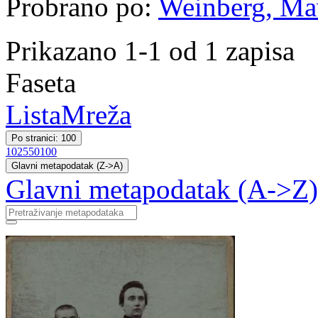
Probrano po:
Weinberg, Ma
Prikazano 1-1 od 1 zapisa
Faseta
Lista
Mreža
Po stranici: 100
10
25
50
100
Glavni metapodatak (Z->A)
Glavni metapodatak (A->Z)