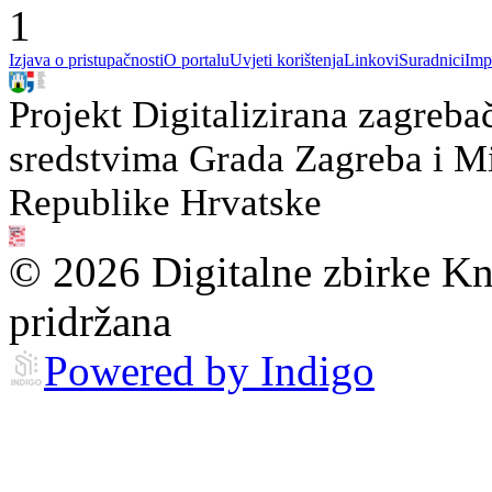
1
Izjava o pristupačnosti
O portalu
Uvjeti korištenja
Linkovi
Suradnici
Imp
Projekt Digitalizirana zagreba
sredstvima Grada Zagreba i Min
Republike Hrvatske
© 2026 Digitalne zbirke Kn
pridržana
Powered by Indigo