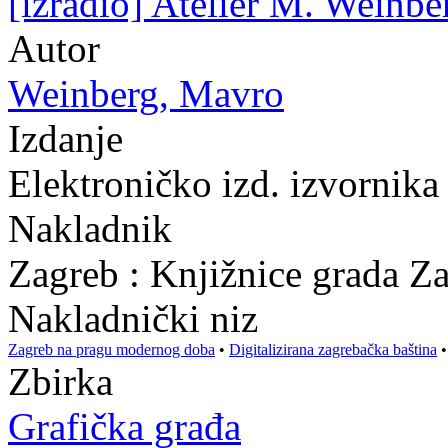
[izradio] Atelier M. Weinbe
Autor
Weinberg, Mavro
Izdanje
Elektroničko izd. izvornika
Nakladnik
Zagreb : Knjižnice grada Z
Nakladnički niz
Zagreb na pragu modernog doba
•
Digitalizirana zagrebačka baština
Zbirka
Grafička građa