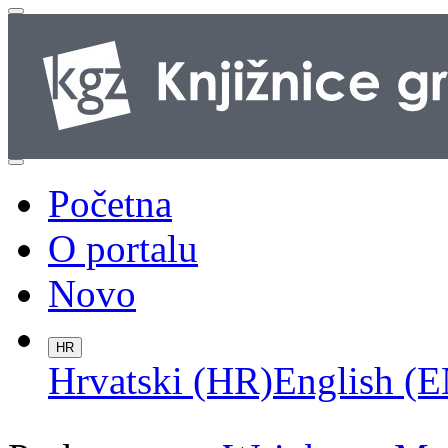
Početna
O portalu
Novo
HR
Hrvatski (HR)
English (E