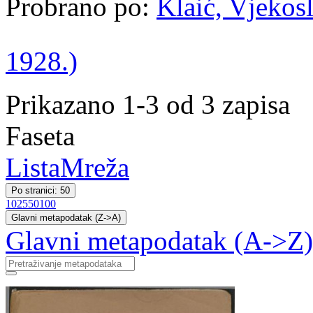
Probrano po:
Klaić, Vjekosl
1928.)
Prikazano 1-3 od 3 zapisa
Faseta
Lista
Mreža
Po stranici: 50
10
25
50
100
Glavni metapodatak (Z->A)
Glavni metapodatak (A->Z)