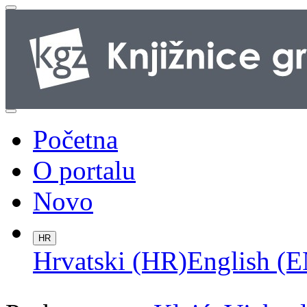
Početna
O portalu
Novo
HR
Hrvatski (HR)
English (E