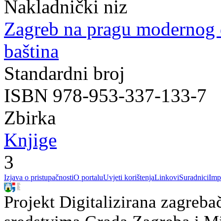
Nakladnički niz
Zagreb na pragu modernog
baština
Standardni broj
ISBN 978-953-337-133-7
Zbirka
Knjige
3
Izjava o pristupačnosti
O portalu
Uvjeti korištenja
Linkovi
Suradnici
Imp
Projekt Digitalizirana zagreba