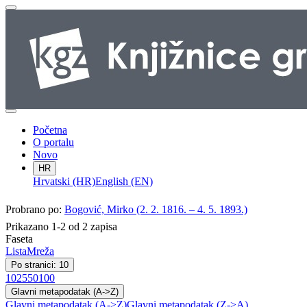
Početna
O portalu
Novo
HR
Hrvatski (HR)
English (EN)
Probrano po:
Bogović, Mirko (2. 2. 1816. – 4. 5. 1893.)
Prikazano 1-2 od 2 zapisa
Faseta
Lista
Mreža
Po stranici: 10
10
25
50
100
Glavni metapodatak (A->Z)
Glavni metapodatak (A->Z)
Glavni metapodatak (Z->A)