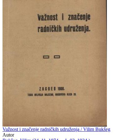
Važnost i značenje radničkih udruženja / Vilim Bukšeg
Autor