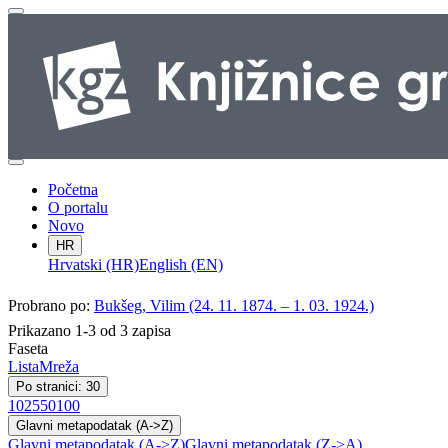
Početna
O portalu
Novo
HR
Hrvatski (HR)
English (EN)
Probrano po:
Bukšeg, Vilim (24. 11. 1874. – 1. 03. 1924.)
Prikazano 1-3 od 3 zapisa
Faseta
Lista
Mreža
Po stranici: 30
10
25
50
100
Glavni metapodatak (A->Z)
Glavni metapodatak (A->Z)
Glavni metapodatak (Z->A)