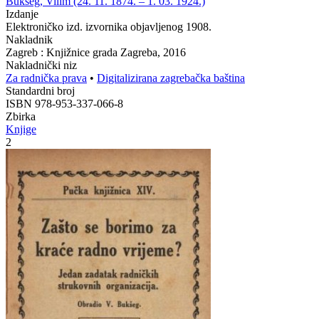
Bukšeg, Vilim (24. 11. 1874. – 1. 03. 1924.)
Izdanje
Elektroničko izd. izvornika objavljenog 1908.
Nakladnik
Zagreb : Knjižnice grada Zagreba, 2016
Nakladnički niz
Za radnička prava
•
Digitalizirana zagrebačka baština
Standardni broj
ISBN 978-953-337-066-8
Zbirka
Knjige
2