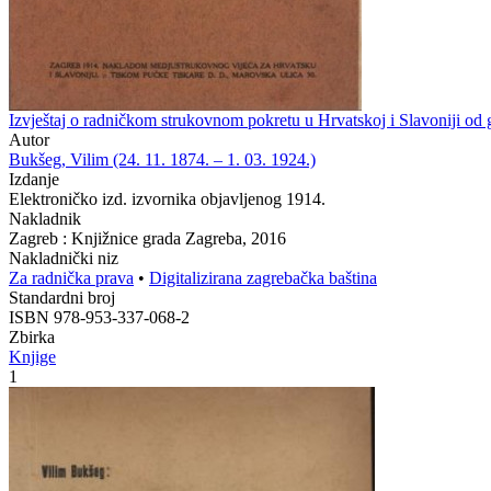
Izvještaj o radničkom strukovnom pokretu u Hrvatskoj i Slavoniji od
Autor
Bukšeg, Vilim (24. 11. 1874. – 1. 03. 1924.)
Izdanje
Elektroničko izd. izvornika objavljenog 1914.
Nakladnik
Zagreb : Knjižnice grada Zagreba, 2016
Nakladnički niz
Za radnička prava
•
Digitalizirana zagrebačka baština
Standardni broj
ISBN 978-953-337-068-2
Zbirka
Knjige
1