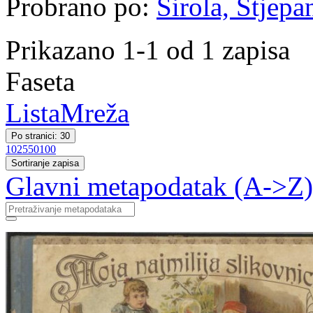
Probrano po:
Širola, Stjepa
Prikazano 1-1 od 1 zapisa
Faseta
Lista
Mreža
Po stranici: 30
10
25
50
100
Sortiranje zapisa
Glavni metapodatak (A->Z)