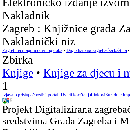
Elektroničko izdanje izvor
Nakladnik
Zagreb : Knjižnice grada Z
Nakladnički niz
Zagreb na pragu modernog doba
•
Digitalizirana zagrebačka baština
Zbirka
Knjige
•
Knjige za djecu i 
1
Izjava o pristupačnosti
O portalu
Uvjeti korištenja
Linkovi
Suradnici
Imp
Projekt Digitalizirana zagreba
sredstvima Grada Zagreba i Min