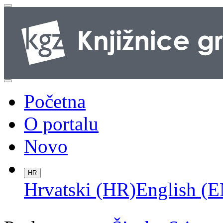
Početna
O portalu
Novo
HR
Hrvatski (HR)
English (E