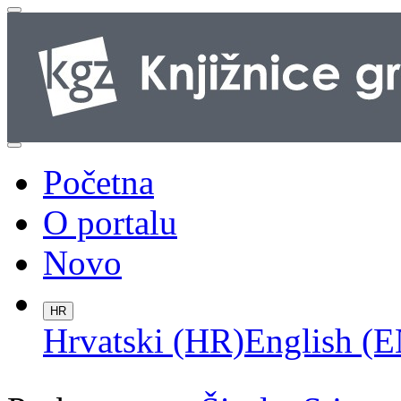
Početna
O portalu
Novo
HR
Hrvatski (HR)
English (E