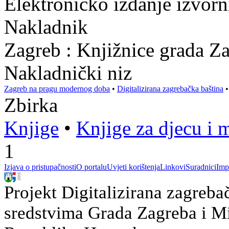
Elektroničko izdanje izvor
Nakladnik
Zagreb : Knjižnice grada Z
Nakladnički niz
Zagreb na pragu modernog doba
•
Digitalizirana zagrebačka baština
Zbirka
Knjige
•
Knjige za djecu i 
1
Izjava o pristupačnosti
O portalu
Uvjeti korištenja
Linkovi
Suradnici
Imp
Projekt Digitalizirana zagreba
sredstvima Grada Zagreba i Min