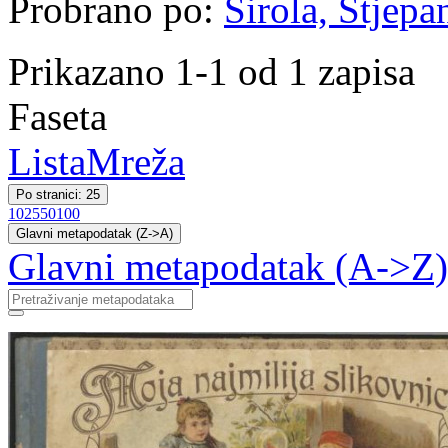
Probrano po:
Širola, Stjepa
Prikazano 1-1 od 1 zapisa
Faseta
Lista
Mreža
Po stranici: 25
10
25
50
100
Glavni metapodatak (Z->A)
Glavni metapodatak (A->Z)