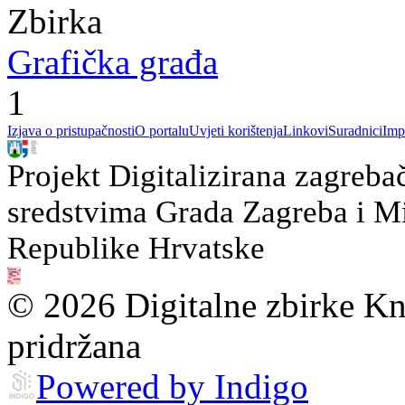
Zbirka
Grafička građa
1
Izjava o pristupačnosti
O portalu
Uvjeti korištenja
Linkovi
Suradnici
Imp
Projekt Digitalizirana zagreba
sredstvima Grada Zagreba i Min
Republike Hrvatske
© 2026 Digitalne zbirke Kn
pridržana
Powered by Indigo