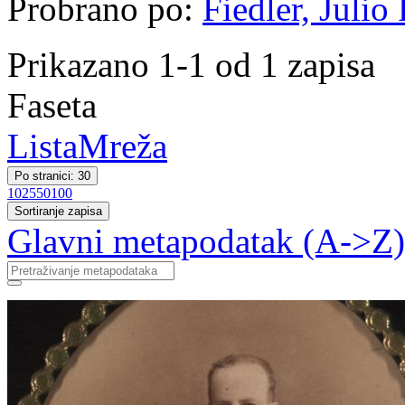
Probrano po:
Fiedler, Julio
Prikazano 1-1 od 1 zapisa
Faseta
Lista
Mreža
Po stranici: 30
10
25
50
100
Sortiranje zapisa
Glavni metapodatak (A->Z)