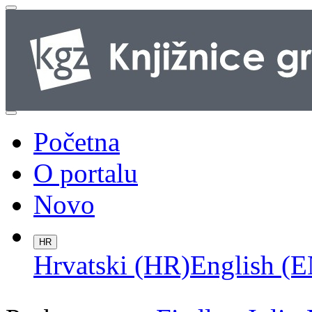
Početna
O portalu
Novo
HR
Hrvatski (HR)
English (E