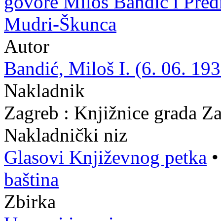
govore Miloš Bandić i Predr
Mudri-Škunca
Autor
Bandić, Miloš I. (6. 06. 193
Nakladnik
Zagreb : Knjižnice grada Z
Nakladnički niz
Glasovi Književnog petka
baština
Zbirka