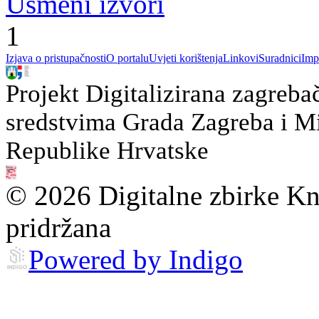
Usmeni izvori
1
Izjava o pristupačnosti
O portalu
Uvjeti korištenja
Linkovi
Suradnici
Imp
Projekt Digitalizirana zagreba
sredstvima Grada Zagreba i Min
Republike Hrvatske
© 2026 Digitalne zbirke Kn
pridržana
Powered by Indigo