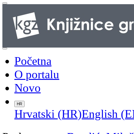
Početna
O portalu
Novo
HR
Hrvatski (HR)
English (E