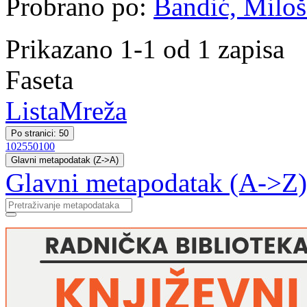
Probrano po:
Bandić, Miloš 
Prikazano 1-1 od 1 zapisa
Faseta
Lista
Mreža
Po stranici: 50
10
25
50
100
Glavni metapodatak (Z->A)
Glavni metapodatak (A->Z)