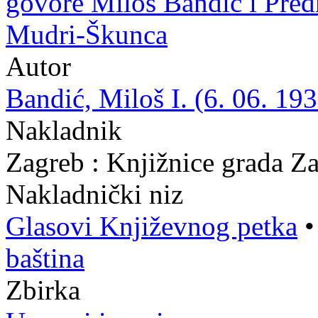
govore Miloš Bandić i Predr
Mudri-Škunca
Autor
Bandić, Miloš I. (6. 06. 193
Nakladnik
Zagreb : Knjižnice grada Z
Nakladnički niz
Glasovi Književnog petka
baština
Zbirka