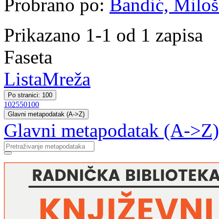
Probrano po:
Bandić, Miloš 
Prikazano 1-1 od 1 zapisa
Faseta
Lista
Mreža
Po stranici: 100
10
25
50
100
Glavni metapodatak (A->Z)
Glavni metapodatak (A->Z)