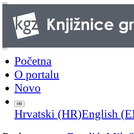
Početna
O portalu
Novo
HR
Hrvatski (HR)
English (E