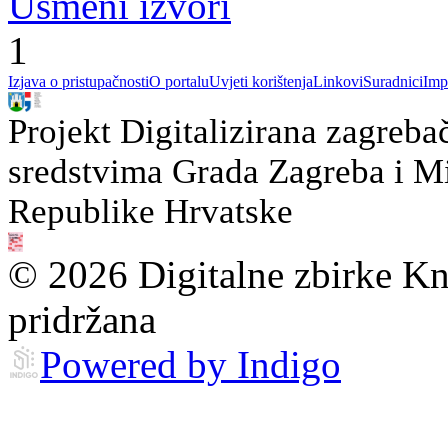
Usmeni izvori
1
Izjava o pristupačnosti
O portalu
Uvjeti korištenja
Linkovi
Suradnici
Imp
Projekt Digitalizirana zagreba
sredstvima Grada Zagreba i Min
Republike Hrvatske
© 2026 Digitalne zbirke Kn
pridržana
Powered by Indigo