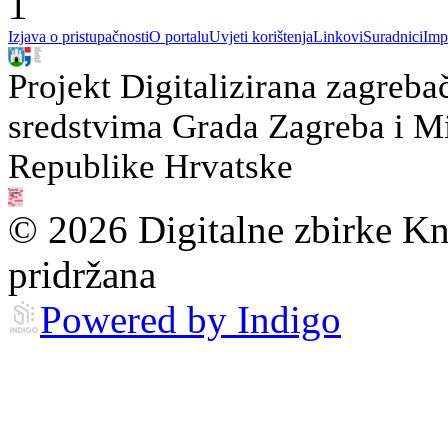
1
Izjava o pristupačnosti
O portalu
Uvjeti korištenja
Linkovi
Suradnici
Imp
Projekt Digitalizirana zagreba
sredstvima Grada Zagreba i Min
Republike Hrvatske
© 2026 Digitalne zbirke Kn
pridržana
Powered by Indigo