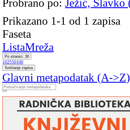
Probrano po:
Ježić, Slavko 
Prikazano 1-1 od 1 zapisa
Faseta
Lista
Mreža
Po stranici: 30
10
25
50
100
Sortiranje zapisa
Glavni metapodatak (A->Z)