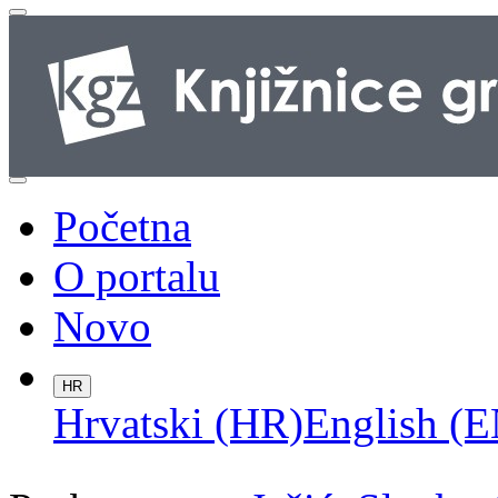
Početna
O portalu
Novo
HR
Hrvatski (HR)
English (E