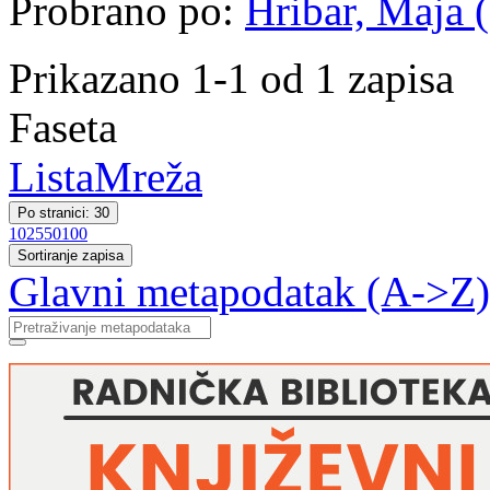
Probrano po:
Hribar, Maja (
Prikazano 1-1 od 1 zapisa
Faseta
Lista
Mreža
Po stranici: 30
10
25
50
100
Sortiranje zapisa
Glavni metapodatak (A->Z)