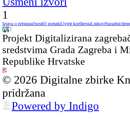
Usmeni izvori
1
Izjava o pristupačnosti
O portalu
Uvjeti korištenja
Linkovi
Suradnici
Imp
Projekt Digitalizirana zagreba
sredstvima Grada Zagreba i Min
Republike Hrvatske
© 2026 Digitalne zbirke Kn
pridržana
Powered by Indigo