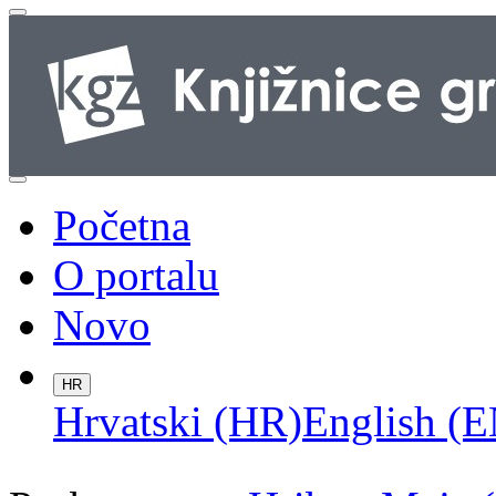
Početna
O portalu
Novo
HR
Hrvatski (HR)
English (E