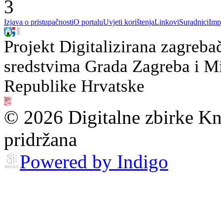
3
Izjava o pristupačnosti
O portalu
Uvjeti korištenja
Linkovi
Suradnici
Imp
Projekt Digitalizirana zagreba
sredstvima Grada Zagreba i Min
Republike Hrvatske
© 2026 Digitalne zbirke Kn
pridržana
Powered by Indigo