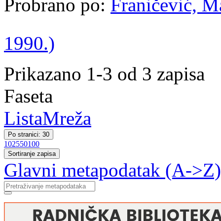
Probrano po:
Franičević, Ma
1990.)
Prikazano 1-3 od 3 zapisa
Faseta
Lista
Mreža
Po stranici: 30
10
25
50
100
Sortiranje zapisa
Glavni metapodatak (A->Z)