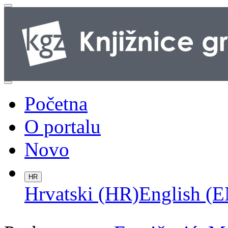
Početna
O portalu
Novo
HR
Hrvatski (HR)
English (E