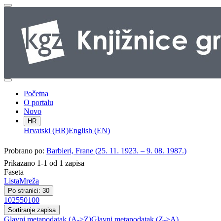
Početna
O portalu
Novo
HR
Hrvatski (HR)
English (EN)
Probrano po:
Barbieri, Frane (25. 11. 1923. – 9. 08. 1987.)
Prikazano 1-1 od 1 zapisa
Faseta
Lista
Mreža
Po stranici: 30
10
25
50
100
Sortiranje zapisa
Glavni metapodatak (A->Z)
Glavni metapodatak (Z->A)