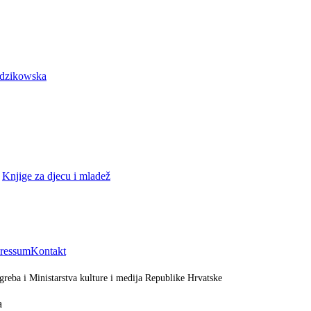
nadzikowska
•
Knjige za djecu i mladež
ressum
Kontakt
greba i Ministarstva kulture i medija Republike Hrvatske
a