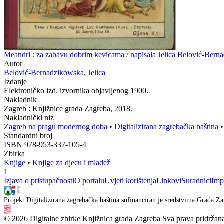
Meandri : za zabavu dobrim kevicama / napisala Jelica Belović-Ber
Autor
Belović-Bernadzikowska, Jelica
Izdanje
Elektroničko izd. izvornika objavljenog 1900.
Nakladnik
Zagreb : Knjižnice grada Zagreba, 2018.
Nakladnički niz
Zagreb na pragu modernog doba
•
Digitalizirana zagrebačka baština
Standardni broj
ISBN 978-953-337-105-4
Zbirka
Knjige
•
Knjige za djecu i mladež
1
Izjava o pristupačnosti
O portalu
Uvjeti korištenja
Linkovi
Suradnici
Imp
Projekt Digitalizirana zagrebačka baština sufinanciran je sredstvima Grada Za
© 2026 Digitalne zbirke Knjižnica grada Zagreba Sva prava pridržan