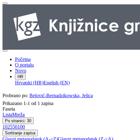
Početna
O portalu
Novo
HR
Hrvatski (HR)
English (EN)
Probrano po:
Belović-Bernadzikowska, Jelica
Prikazano 1-1 od 1 zapisa
Faseta
Lista
Mreža
Po stranici: 30
10
25
50
100
Sortiranje zapisa
Glavni metapodatak (A->Z)
Glavni metapodatak (Z->A)