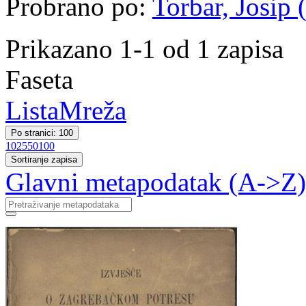
Probrano po:
Torbar, Josip 
Prikazano 1-1 od 1 zapisa
Faseta
Lista
Mreža
Po stranici: 100
10
25
50
100
Sortiranje zapisa
Glavni metapodatak (A->Z)