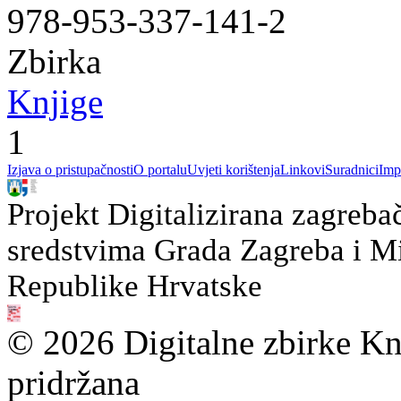
978-953-337-141-2
Zbirka
Knjige
1
Izjava o pristupačnosti
O portalu
Uvjeti korištenja
Linkovi
Suradnici
Imp
Projekt Digitalizirana zagreba
sredstvima Grada Zagreba i Min
Republike Hrvatske
© 2026 Digitalne zbirke Kn
pridržana