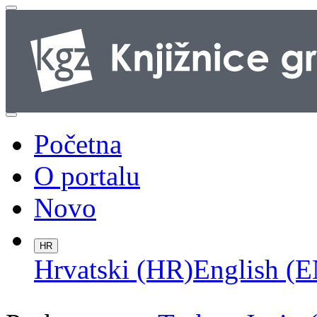
Početna
O portalu
Novo
HR
Hrvatski (HR)
English (E