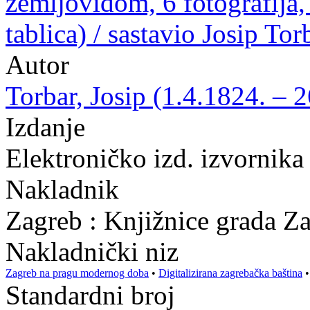
zemljovidom, 6 fotografija, 9
tablica) / sastavio Josip Tor
Autor
Torbar, Josip (1.4.1824. – 
Izdanje
Elektroničko izd. izvornika
Nakladnik
Zagreb : Knjižnice grada Z
Nakladnički niz
Zagreb na pragu modernog doba
•
Digitalizirana zagrebačka baština
Standardni broj