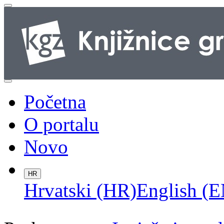
Početna
O portalu
Novo
HR
Hrvatski (HR)
English (E