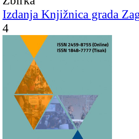
Zbirka
Izdanja Knjižnica grada Zag
4