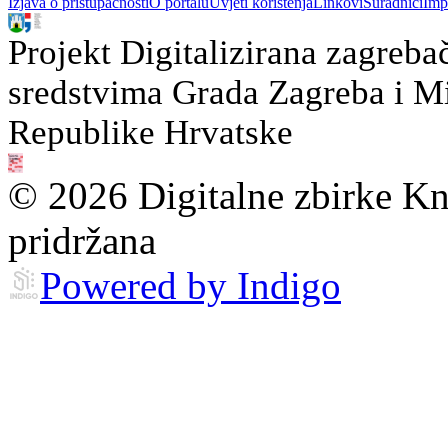
Izjava o pristupačnosti
O portalu
Uvjeti korištenja
Linkovi
Suradnici
Imp
Projekt Digitalizirana zagreba
sredstvima Grada Zagreba i Min
Republike Hrvatske
© 2026 Digitalne zbirke Kn
pridržana
Powered by Indigo