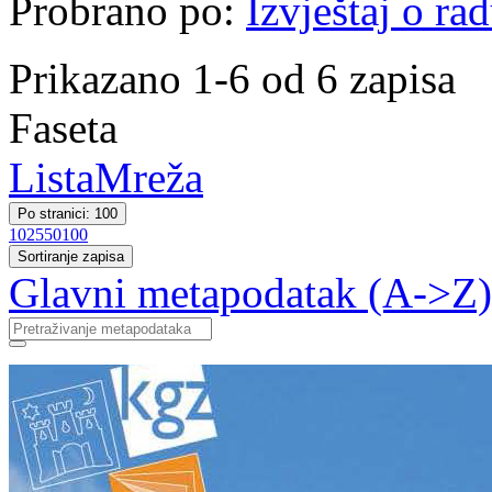
Probrano po:
Izvještaj o ra
Prikazano 1-6 od 6 zapisa
Faseta
Lista
Mreža
Po stranici: 100
10
25
50
100
Sortiranje zapisa
Glavni metapodatak (A->Z)