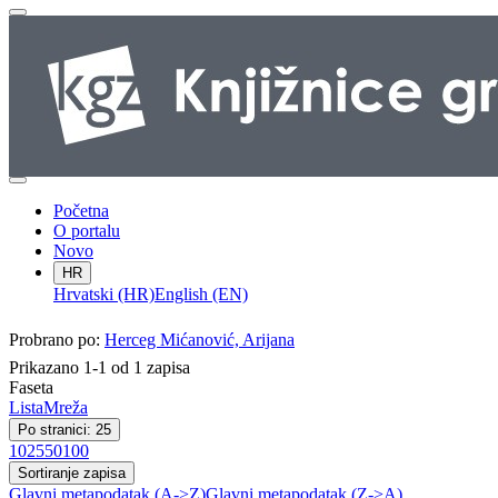
Početna
O portalu
Novo
HR
Hrvatski (HR)
English (EN)
Probrano po:
Herceg Mićanović, Arijana
Prikazano 1-1 od 1 zapisa
Faseta
Lista
Mreža
Po stranici: 25
10
25
50
100
Sortiranje zapisa
Glavni metapodatak (A->Z)
Glavni metapodatak (Z->A)