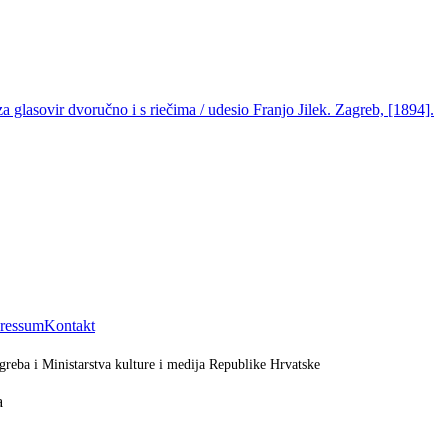
a glasovir dvoručno i s riečima / udesio Franjo Jilek. Zagreb, [1894].
ressum
Kontakt
greba i Ministarstva kulture i medija Republike Hrvatske
a