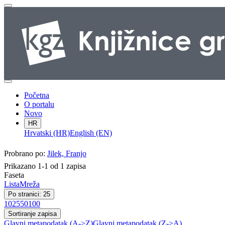
Početna
O portalu
Novo
HR
Hrvatski (HR)
English (EN)
Probrano po:
Jilek, Franjo
Prikazano 1-1 od 1 zapisa
Faseta
Lista
Mreža
Po stranici: 25
10
25
50
100
Sortiranje zapisa
Glavni metapodatak (A->Z)
Glavni metapodatak (Z->A)