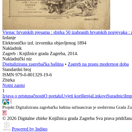
Vienac hrvatskih pjesama : sbirka 50 izabranih hrvatskih popjevaka : z
Izdanje
Elektroničko izd. izvornika objavljenog 1894
Nakladnik
Zagreb : Knjižnice grada Zagreba, 2014.
Nakladnički niz
Digitalizirana zagrebačka baština
•
Zagreb na pragu modernog doba
Standardni broj
ISMN 979-0-801329-19-6
Zbirka
Notni zapisi
1
Izjava o pristupačnosti
O portalu
Uvjeti korištenja
Linkovi
Suradnici
Imp
Projekt Digitalizirana zagrebačka baština sufinanciran je sredstvima Grada Za
© 2026 Digitalne zbirke Knjižnica grada Zagreba Sva prava pridržan
Powered by Indigo