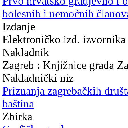
Prvo hrvatsko gradjevno i o
bolesnih i nemoćnih članov
Izdanje
Elektroničko izd. izvornika
Nakladnik
Zagreb : Knjižnice grada Z
Nakladnički niz
Priznanja zagrebačkih druš
baština
Zbirka