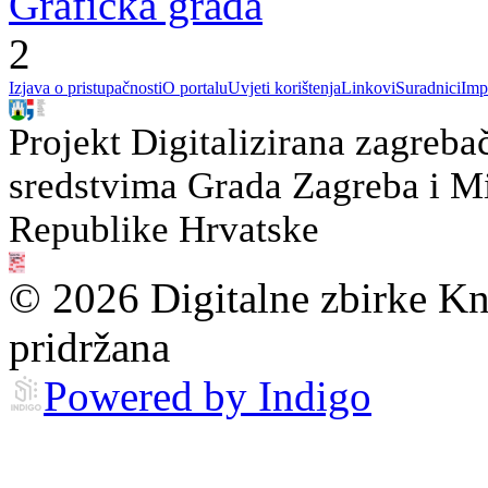
Grafička građa
2
Izjava o pristupačnosti
O portalu
Uvjeti korištenja
Linkovi
Suradnici
Imp
Projekt Digitalizirana zagreba
sredstvima Grada Zagreba i Min
Republike Hrvatske
© 2026 Digitalne zbirke Kn
pridržana
Powered by Indigo