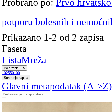
Probrano po:
Prvo hrvatsko
potporu bolesnih i nemoćni
Prikazano 1-2 od 2 zapisa
Faseta
Lista
Mreža
Po stranici: 25
10
25
50
100
Sortiranje zapisa
Glavni metapodatak (A->Z)