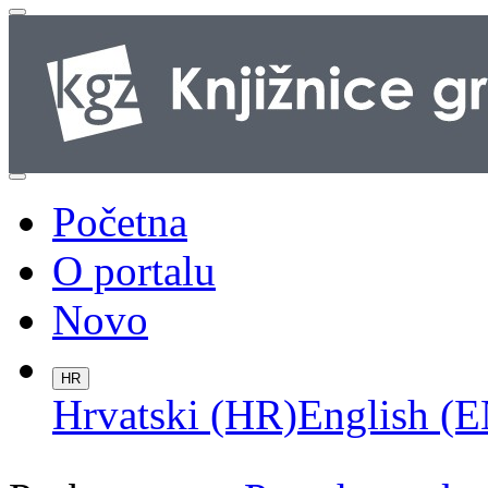
Početna
O portalu
Novo
HR
Hrvatski (HR)
English (E