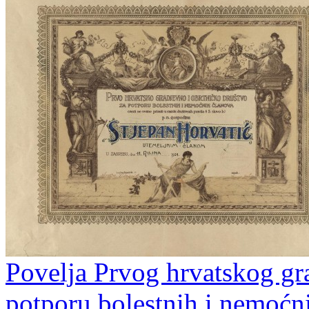
Povelja Prvog hrvatskog gr
potporu bolestnih i nemoćn