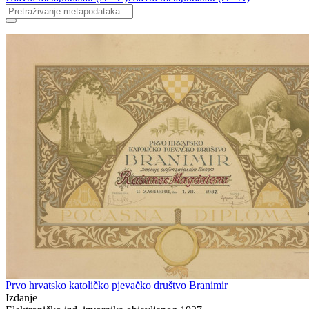
Prvo hrvatsko katoličko pjevačko društvo Branimir
Izdanje