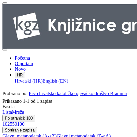
Početna
O portalu
Novo
HR
Hrvatski (HR)
English (EN)
Probrano po:
Prvo hrvatsko katoličko pjevačko društvo Branimir
Prikazano 1-1 od 1 zapisa
Faseta
Lista
Mreža
Po stranici: 100
10
25
50
100
Sortiranje zapisa
Glavni metapodatak (A->Z)
Glavni metapodatak (Z->A)