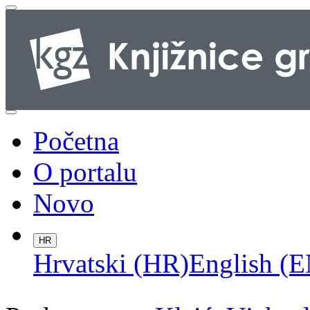
Početna
O portalu
Novo
HR
Hrvatski (HR)
English (E