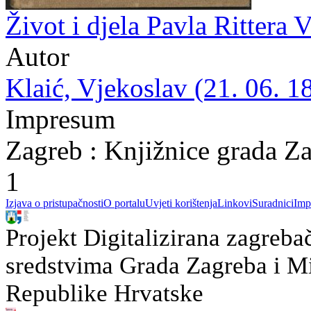
Život i djela Pavla Rittera 
Autor
Klaić, Vjekoslav (21. 06. 1
Impresum
Zagreb : Knjižnice grada Z
1
Izjava o pristupačnosti
O portalu
Uvjeti korištenja
Linkovi
Suradnici
Imp
Projekt Digitalizirana zagreba
sredstvima Grada Zagreba i Min
Republike Hrvatske