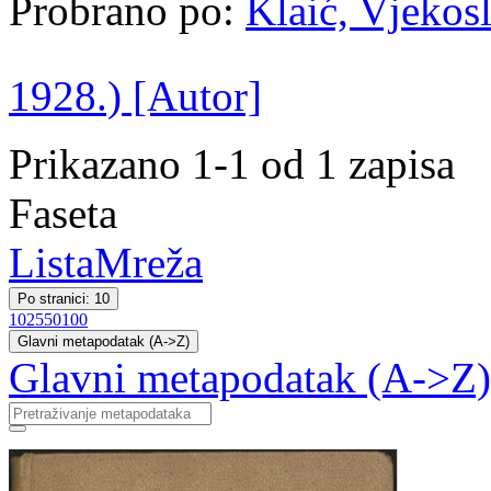
Probrano po:
Klaić, Vjekosl
1928.) [Autor]
Prikazano 1-1 od 1 zapisa
Faseta
Lista
Mreža
Po stranici: 10
10
25
50
100
Glavni metapodatak (A->Z)
Glavni metapodatak (A->Z)