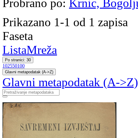
Probrano po:
Krnic, Bogolj
Prikazano 1-1 od 1 zapisa
Faseta
Lista
Mreža
Po stranici: 30
10
25
50
100
Glavni metapodatak (A->Z)
Glavni metapodatak (A->Z)