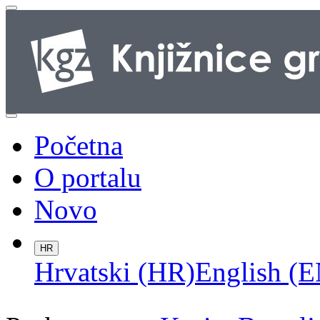
Početna
O portalu
Novo
HR
Hrvatski (HR)
English (E