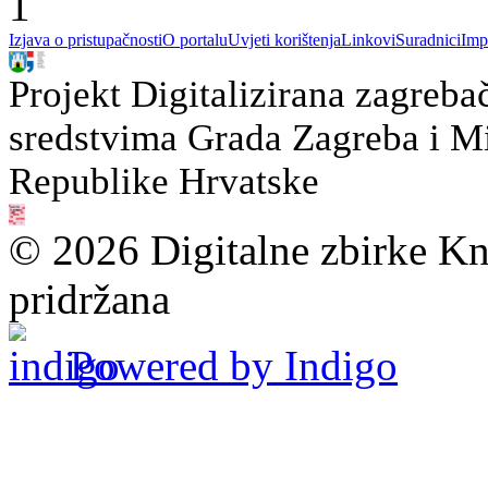
1
Izjava o pristupačnosti
O portalu
Uvjeti korištenja
Linkovi
Suradnici
Imp
Projekt Digitalizirana zagreba
sredstvima Grada Zagreba i Min
Republike Hrvatske
© 2026 Digitalne zbirke Kn
pridržana
Powered by Indigo