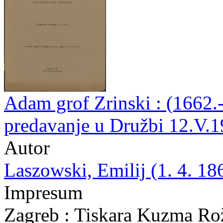
Adam grof Zrinski : (1662.-
predavanje u Družbi 12.V.1
Autor
Laszowski, Emilij (1. 4. 18
Impresum
Zagreb : Tiskara Kuzma Ro