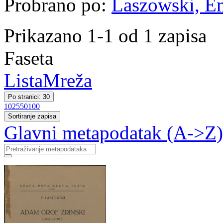
Probrano po:
Laszowski, Emi
Prikazano 1-1 od 1 zapisa
Faseta
Lista
Mreža
Po stranici: 30
10
25
50
100
Sortiranje zapisa
Glavni metapodatak (A->Z)