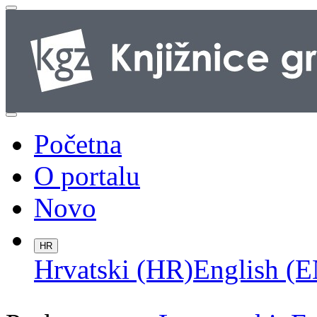
Početna
O portalu
Novo
HR
Hrvatski (HR)
English (E