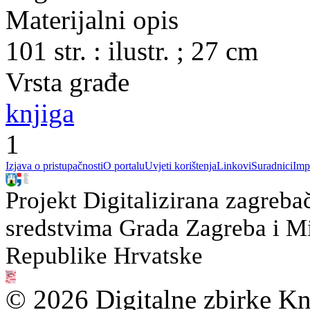
Materijalni opis
101 str. : ilustr. ; 27 cm
Vrsta građe
knjiga
1
Izjava o pristupačnosti
O portalu
Uvjeti korištenja
Linkovi
Suradnici
Imp
Projekt Digitalizirana zagreba
sredstvima Grada Zagreba i Min
Republike Hrvatske
© 2026 Digitalne zbirke Kn