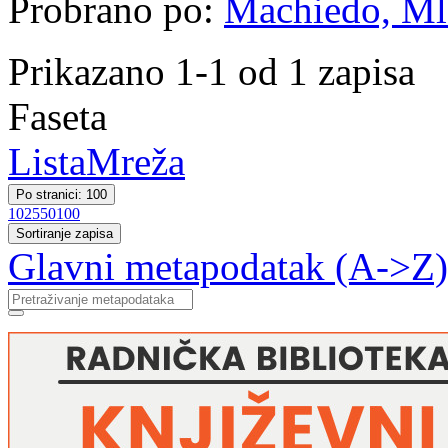
Probrano po:
Machiedo, Mla
Prikazano 1-1 od 1 zapisa
Faseta
Lista
Mreža
Po stranici: 100
10
25
50
100
Sortiranje zapisa
Glavni metapodatak (A->Z)