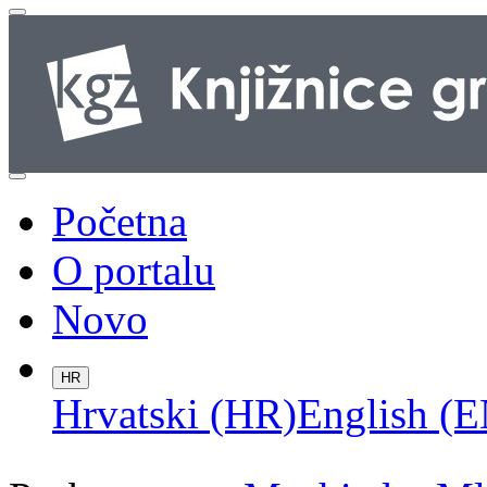
Početna
O portalu
Novo
HR
Hrvatski (HR)
English (E