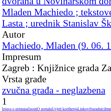
dvorana u Novinarskom domu
Mladen Machiedo ; tekstov
Lasta ; urednik Stanislav Š
Autor
Machiedo, Mladen (9. 06. 1
Impresum
Zagreb : Knjižnice grada Z
Vrsta građe
zvučna građa - neglazbena
1
Izjava o pristupačnosti
O portalu
Uvjeti korištenja
Linkovi
Suradnici
Imp