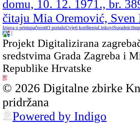
domu, 10. 12. 1971., br. 3
čitaju Mia Oremović, Sven 
Izjava o pristupačnosti
O portalu
Uvjeti korištenja
Linkovi
Suradnici
Imp
Projekt Digitalizirana zagreba
sredstvima Grada Zagreba i Min
Republike Hrvatske
© 2026 Digitalne zbirke Kn
pridržana
Powered by Indigo