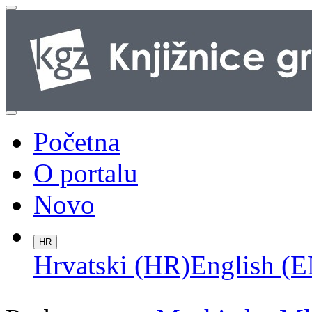
Početna
O portalu
Novo
HR
Hrvatski (HR)
English (E