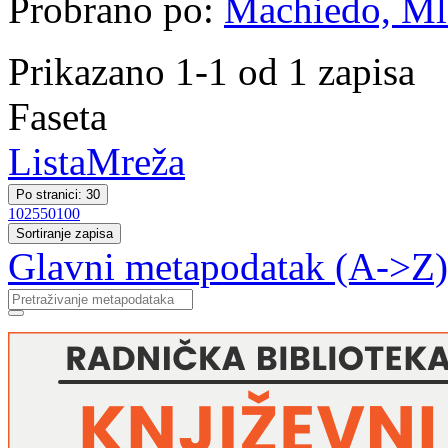
Probrano po:
Machiedo, Mla
Prikazano 1-1 od 1 zapisa
Faseta
Lista
Mreža
Po stranici: 30
10
25
50
100
Sortiranje zapisa
Glavni metapodatak (A->Z)