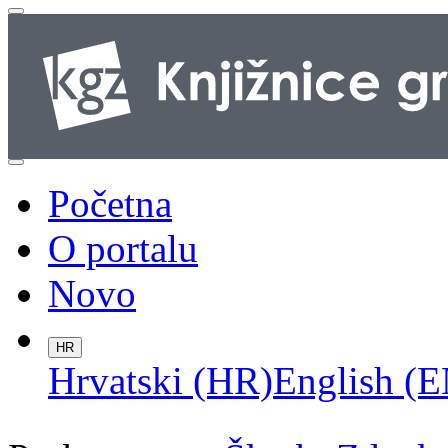
Početna
O portalu
Novo
HR
Hrvatski (HR)
English (E