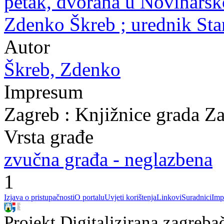
petak, dvorana u Novinarsk
Zdenko Škreb ; urednik Sta
Autor
Škreb, Zdenko
Impresum
Zagreb : Knjižnice grada Z
Vrsta građe
zvučna građa - neglazbena
1
Izjava o pristupačnosti
O portalu
Uvjeti korištenja
Linkovi
Suradnici
Imp
Projekt Digitalizirana zagreba