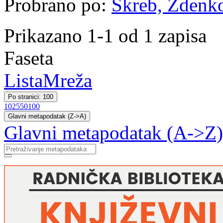
Probrano po:
Škreb, Zdenk
Prikazano 1-1 od 1 zapisa
Faseta
Lista
Mreža
Po stranici: 100
10
25
50
100
Glavni metapodatak (Z->A)
Glavni metapodatak (A->Z)