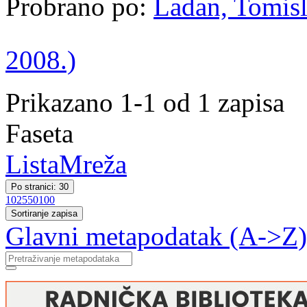
Probrano po:
Ladan, Tomisl
2008.)
Prikazano 1-1 od 1 zapisa
Faseta
Lista
Mreža
Po stranici: 30
10
25
50
100
Sortiranje zapisa
Glavni metapodatak (A->Z)