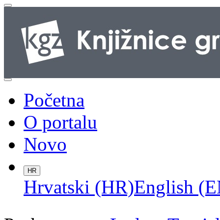
Početna
O portalu
Novo
HR
Hrvatski (HR)
English (E