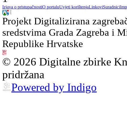
Izjava o pristupačnosti
O portalu
Uvjeti korištenja
Linkovi
Suradnici
Imp
Projekt Digitalizirana zagreba
sredstvima Grada Zagreba i Min
Republike Hrvatske
© 2026 Digitalne zbirke Kn
pridržana
Powered by Indigo