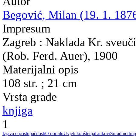
Autor
Begović, Milan (19. 1. 1876
Impresum
Zagreb : Naklada Kr. sveuči
(Rob. Ferd. Auer), 1900
Materijalni opis
108 str. ; 21 cm
Vrsta građe
knjiga
1
Izjava o pristupačnosti
O portalu
Uvjeti korištenja
Linkovi
Suradnici
Imp