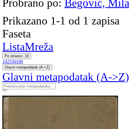
Probrano po:
Begović, Milan
Prikazano 1-1 od 1 zapisa
Faseta
Lista
Mreža
Po stranici: 10
10
25
50
100
Glavni metapodatak (A->Z)
Glavni metapodatak (A->Z)