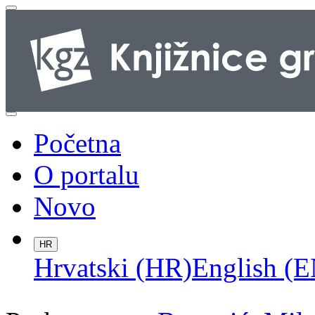
Početna
O portalu
Novo
HR
Hrvatski (HR)
English (E