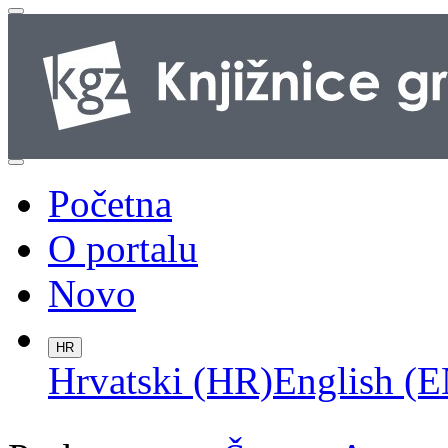
Početna
O portalu
Novo
HR
Hrvatski (HR)
English (E