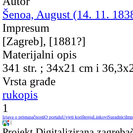
Autor
Šenoa, August (14. 11. 1838
Impresum
[Zagreb], [1881?]
Materijalni opis
341 str. ; 34x21 cm i 36,3x
Vrsta građe
rukopis
1
Izjava o pristupačnosti
O portalu
Uvjeti korištenja
Linkovi
Suradnici
Imp
Projekt Digitalizirana zagreba