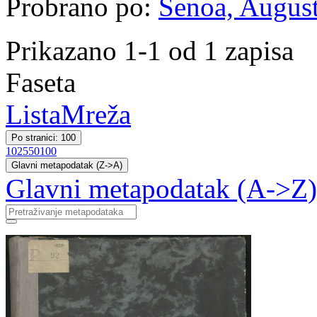
Probrano po:
Šenoa, August
Prikazano 1-1 od 1 zapisa
Faseta
Lista
Mreža
Po stranici: 100
10
25
50
100
Glavni metapodatak (Z->A)
Glavni metapodatak (A->Z)