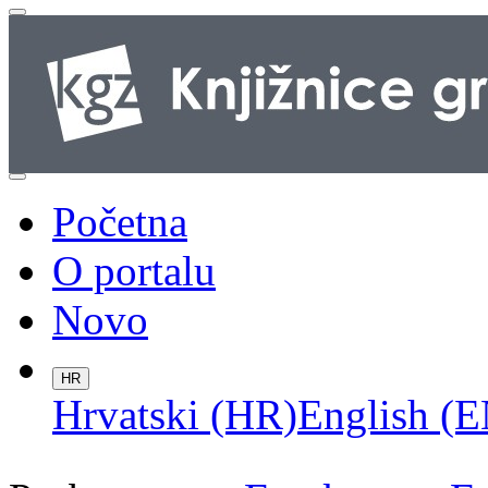
Početna
O portalu
Novo
HR
Hrvatski (HR)
English (E