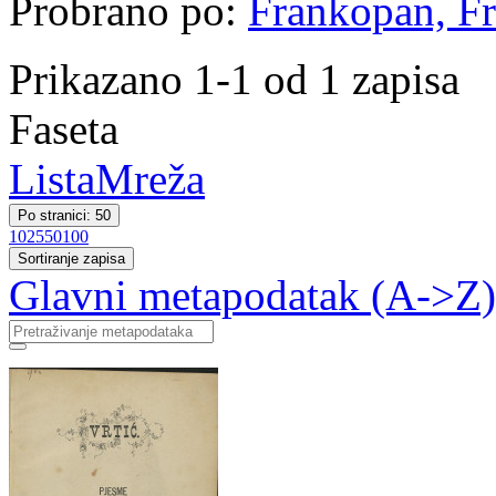
Probrano po:
Frankopan, Fr
Prikazano 1-1 od 1 zapisa
Faseta
Lista
Mreža
Po stranici: 50
10
25
50
100
Sortiranje zapisa
Glavni metapodatak (A->Z)