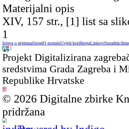
Materijalni opis
XIV, 157 str., [1] list sa sl
1
Izjava o pristupačnosti
O portalu
Uvjeti korištenja
Linkovi
Suradnici
Imp
Projekt Digitalizirana zagreba
sredstvima Grada Zagreba i Min
Republike Hrvatske
© 2026 Digitalne zbirke Kn
pridržana