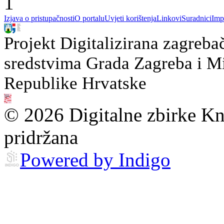
1
Izjava o pristupačnosti
O portalu
Uvjeti korištenja
Linkovi
Suradnici
Imp
Projekt Digitalizirana zagreba
sredstvima Grada Zagreba i Min
Republike Hrvatske
© 2026 Digitalne zbirke Kn
pridržana
Powered by Indigo