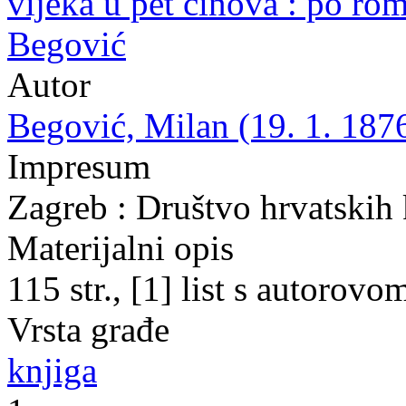
vijeka u pet činova : po r
Begović
Autor
Begović, Milan (19. 1. 1876
Impresum
Zagreb : Društvo hrvatskih
Materijalni opis
115 str., [1] list s autorov
Vrsta građe
knjiga