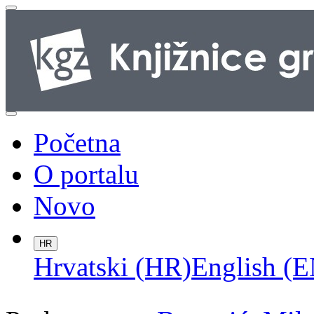
Početna
O portalu
Novo
HR
Hrvatski (HR)
English (E