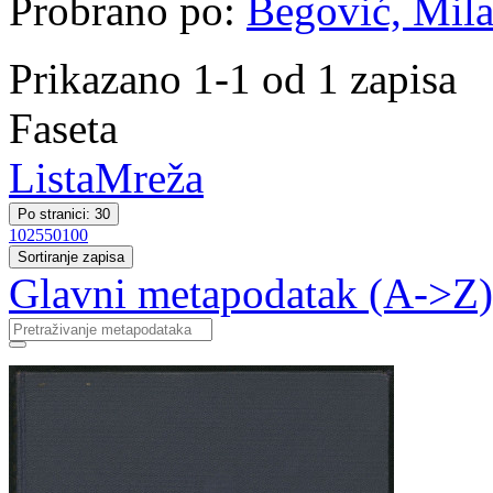
Probrano po:
Begović, Milan
Prikazano 1-1 od 1 zapisa
Faseta
Lista
Mreža
Po stranici: 30
10
25
50
100
Sortiranje zapisa
Glavni metapodatak (A->Z)