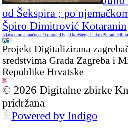
Julio
od Šekspira ; po njemačko
Špiro Dimitrović Kotaranin
Izjava o pristupačnosti
O portalu
Uvjeti korištenja
Linkovi
Suradnici
Imp
Projekt Digitalizirana zagreba
sredstvima Grada Zagreba i Min
Republike Hrvatske
© 2026 Digitalne zbirke Kn
pridržana
Powered by Indigo