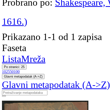
Probrano po:
Shakespeare, W
1616.)
Prikazano 1-1 od 1 zapisa
Faseta
Lista
Mreža
Po stranici: 25
10
25
50
100
Glavni metapodatak (A->Z)
Glavni metapodatak (A->Z)