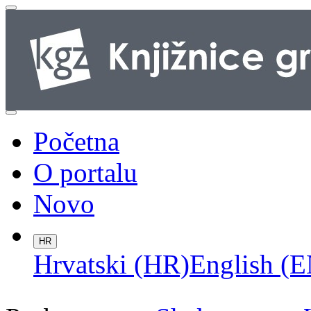
Početna
O portalu
Novo
HR
Hrvatski (HR)
English (E